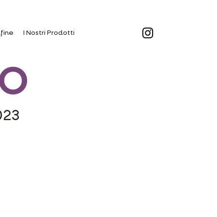
fine
I Nostri Prodotti
TO
023