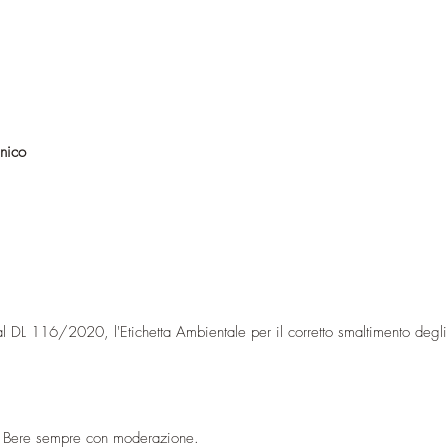
anico
al DL 116/2020, l'Etichetta Ambientale per il corretto smaltimento degli
te. Bere sempre con moderazione.